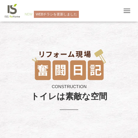
NEW
WEBチラシを更新しました
ナ
ビ
ゲ
ー
シ
ョ
ン
を
切
り
替
え
CONSTRUCTION
トイレは素敵な空間