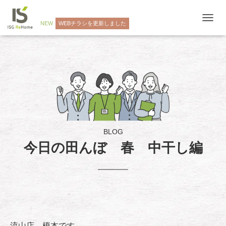
NEW
WEBチラシを更新しました
ナ
ビ
ゲ
ー
シ
ョ
ン
を
切
り
替
え
BLOG
今日の田んぼ 春 中干し編
流山店 榎本です。