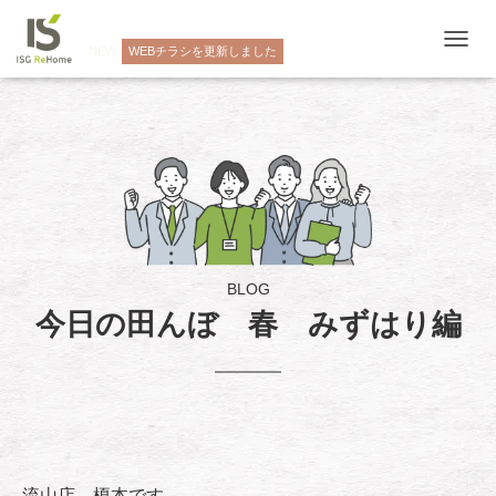
NEW
WEBチラシを更新しました
ナ
ビ
ゲ
ー
シ
ョ
ン
を
切
り
替
え
BLOG
今日の田んぼ 春 みずはり編
流山店 榎本です。