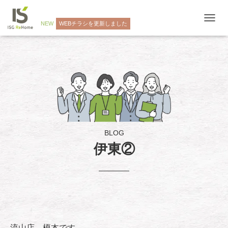
NEW
WEBチラシを更新しました
ナ
ビ
ゲ
ー
シ
ョ
ン
を
切
り
替
え
BLOG
伊東②
流山店 榎本です。