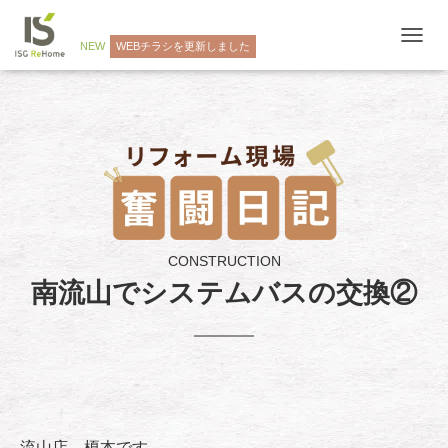
NEW
WEBチラシを更新しました
ナ
ビ
ゲ
ー
シ
ョ
ン
を
切
り
替
え
CONSTRUCTION
南流山でシステムバスの交換②
流山店 榎本です。