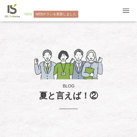
NEW
WEBチラシを更新しました
ナ
ビ
ゲ
ー
シ
ョ
ン
を
切
り
替
え
BLOG
夏と言えば！②