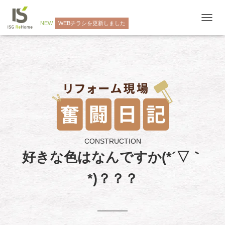
NEW
WEBチラシを更新しました
ナ
ビ
ゲ
ー
シ
ョ
ン
を
切
り
替
え
CONSTRUCTION
好きな色はなんですか(*´▽｀
*)？？？