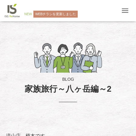
NEW
WEBチラシを更新しました
ナ
ビ
ゲ
ー
シ
ョ
ン
を
切
り
替
え
BLOG
家族旅行～八ヶ岳編～2
流山店 榎本です。