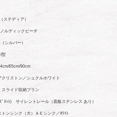
A（ステディア）
5 ノルディックビーチ
手（シルバー）
I型
m/65cm/90cm
アクリストン／シュクルホワイト
 スライド収納プラン
ｷｬﾋﾞﾈｯﾄ) サイレントレール（底板ステンレス あり）
トンシンク（大）ＡＥシンク／ﾎﾜｲﾄ