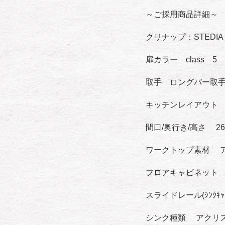
～ご採用商品詳細～
クリナップ：STEDI
扉カラー class 
取手 ロングバー取
キッチンレイアウト 
間口/奥行き/高さ 264c
ワークトップ素材 
フロアキャビネット
スライドレール(ｼﾝｸ
シンク種類 アクリス