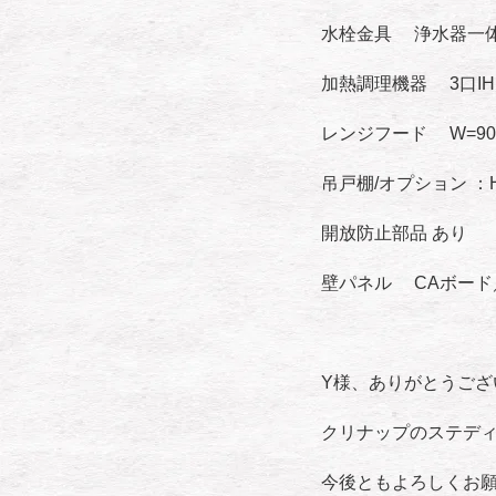
水栓金具 浄水器一
加熱調理機器 3口I
レンジフード W=9
吊戸棚/オプション ：
開放防止部品 あり
壁パネル CAボード
Y様、ありがとうござ
クリナップのステデ
今後ともよろしくお