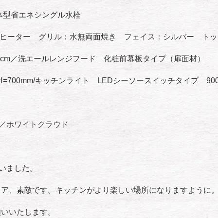
体型省エネシングル水栓
Hヒーター グリル：水無両面焼き フェイス：シルバー ト
0cm／洗エールレンジフード 化粧前幕板タイプ（扉面材）
H=700mm/キッチンライト LEDシーソースイッチタイプ 90
／ホワイトクラウド
いました。
ィア、素敵です。キッチンがより楽しい場所になりますように
願いいたします。