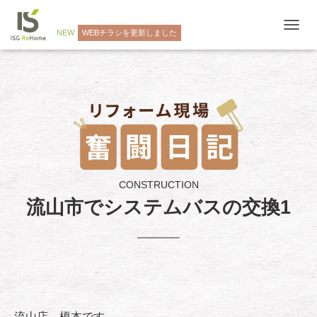
NEW
WEBチラシを更新しました
ナ
ビ
ゲ
ー
シ
ョ
ン
を
切
り
替
え
CONSTRUCTION
流山市でシステムバスの交換1
流山店 榎本です。