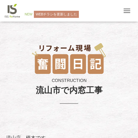
NEW
WEBチラシを更新しました
ナ
ビ
ゲ
ー
シ
ョ
ン
を
切
り
替
え
CONSTRUCTION
流山市で内窓工事
流山店 榎本です。