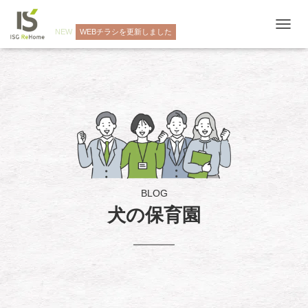
NEW
WEBチラシを更新しました
ナ
ビ
ゲ
ー
シ
ョ
ン
を
切
り
替
え
BLOG
犬の保育園