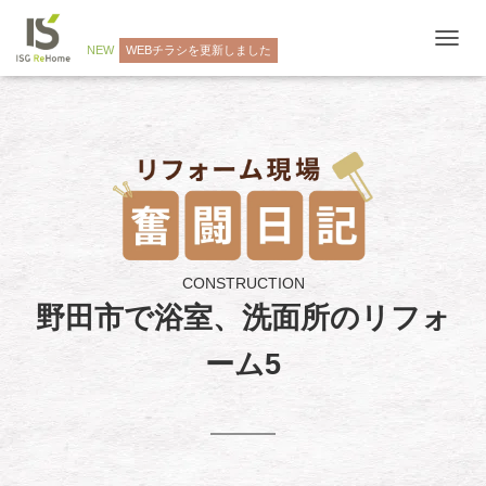
NEW
WEBチラシを更新しました
ナ
ビ
ゲ
ー
シ
ョ
ン
を
切
り
替
え
CONSTRUCTION
野田市で浴室、洗面所のリフォ
ーム5