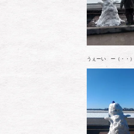
うぇーい ー（・・