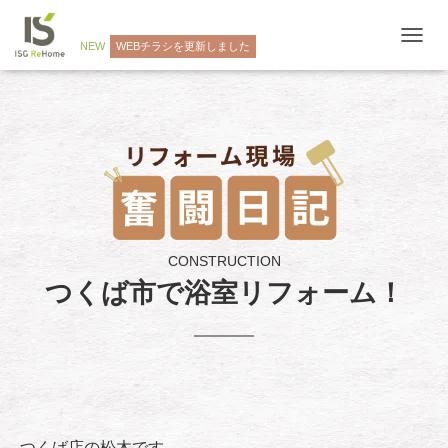
NEW
WEBチラシを更新しました
ナ
ビ
ゲ
ー
シ
ョ
ン
を
切
り
替
え
CONSTRUCTION
つくば市で浴室リフォーム！
つくば店の松木です。