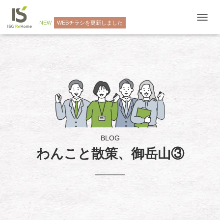
NEW
WEBチラシを更新しました
ナ
ビ
ゲ
ー
シ
ョ
ン
を
切
り
替
え
BLOG
わんこと散策、御岳山③