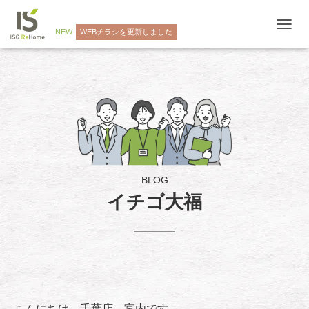
NEW
WEBチラシを更新しました
ナ
ビ
ゲ
ー
シ
ョ
ン
を
切
り
替
え
BLOG
イチゴ大福
こんにちは、千葉店 宮内です。