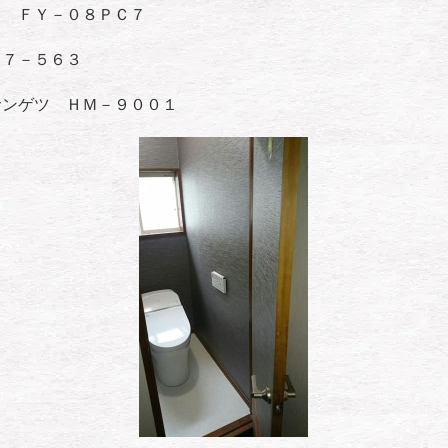
ク ＦＹ－０８ＰＣ７
７７－５６３
サンゲツ ＨＭ－９００１