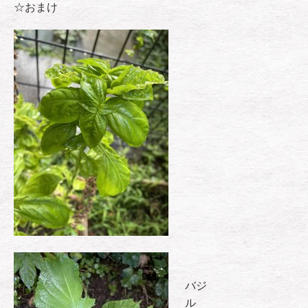
☆おまけ
バジ
ル