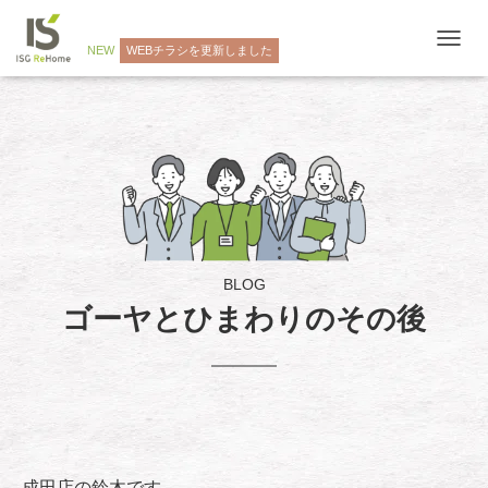
NEW
WEBチラシを更新しました
ナ
ビ
ゲ
ー
シ
ョ
ン
を
切
り
替
え
BLOG
ゴーヤとひまわりのその後
成田店の鈴木です。