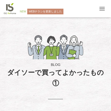
NEW
WEBチラシを更新しました
ナ
ビ
ゲ
ー
シ
ョ
ン
を
切
り
替
え
BLOG
ダイソーで買ってよかったもの
①