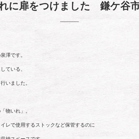
れに扉をつけました 鎌ケ谷
の泉澤です。
にしている、
を行いました。
の「物いれ」。
トイレで使用するストックなど保管するのに
た収納スペースです。