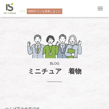
NEW
WEBチラシを更新しました
ナ
ビ
ゲ
ー
シ
ョ
ン
を
切
り
替
え
BLOG
ミニチュア 着物
つくば店の金井です。