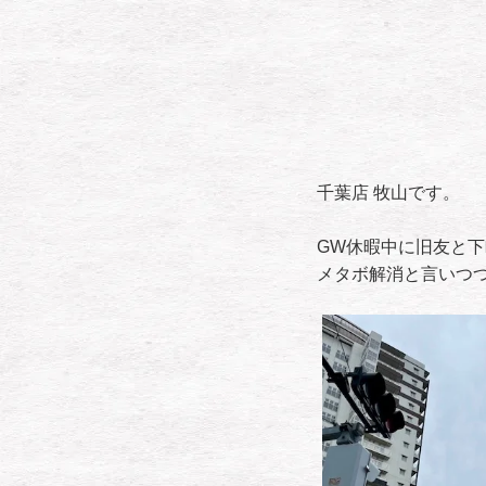
千葉店 牧山です。
GW休暇中に旧友と
メタボ解消と言いつつ