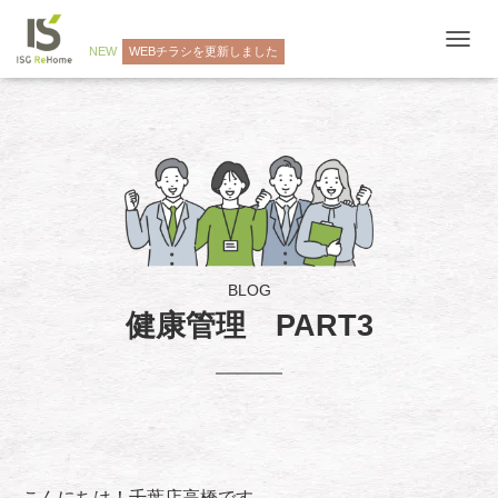
NEW
WEBチラシを更新しました
ナ
ビ
ゲ
ー
シ
ョ
ン
を
切
り
替
え
BLOG
健康管理 PART3
こんにちは！千葉店高橋です。