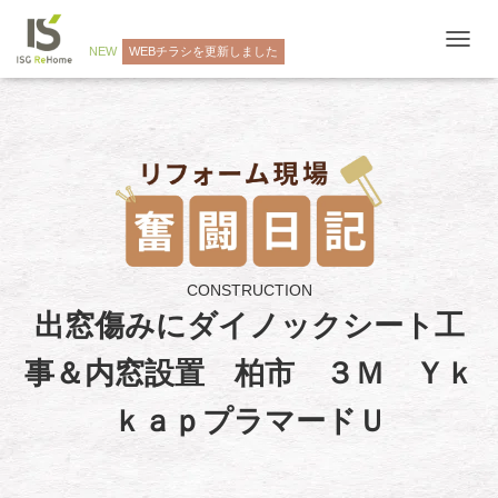
NEW
WEBチラシを更新しました
ナ
ビ
ゲ
ー
シ
ョ
ン
を
切
り
替
え
CONSTRUCTION
出窓傷みにダイノックシート工
事＆内窓設置 柏市 ３Ｍ Ｙｋ
ｋａｐプラマードＵ