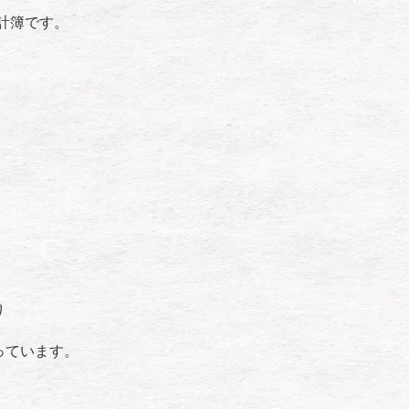
計簿です。
り
っています。