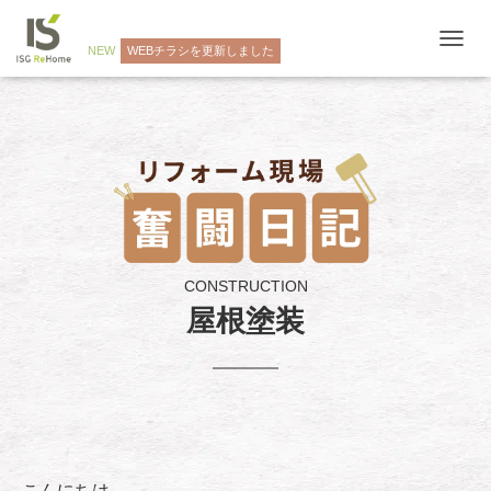
NEW
WEBチラシを更新しました
ナ
ビ
ゲ
ー
シ
ョ
ン
を
切
り
替
え
CONSTRUCTION
屋根塗装
こんにちは。