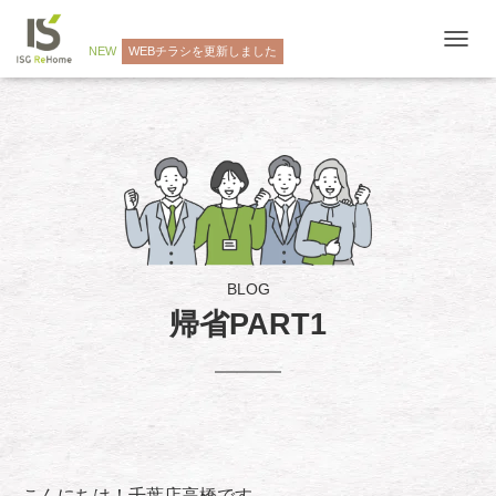
NEW
WEBチラシを更新しました
ナ
ビ
ゲ
ー
シ
ョ
ン
を
切
り
替
え
BLOG
帰省PART1
こんにちは！千葉店高橋です。