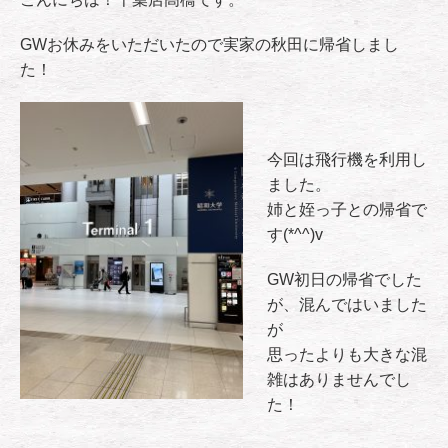
GWお休みをいただいたので実家の秋田に帰省しまし
た！
今回は飛行機を利用し
ました。
姉と姪っ子との帰省で
す(*^^)v
GW初日の帰省でした
が、混んではいました
が
思ったよりも大きな混
雑はありませんでし
た！