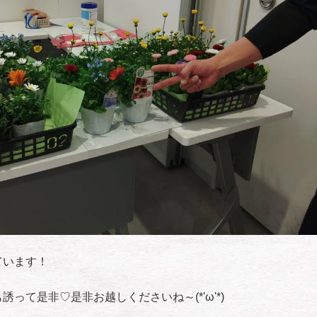
ています！
って是非♡是非お越しくださいね～(*'ω'*)