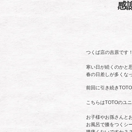
感
つくば店の吉原です
寒い日が続くのかと
春の日差しが多くなって
前回に引き続きTOT
こちらはTOTOのユ
お子様やお孫さんと
お風呂で膝をつくシ
膝痛くないですか？