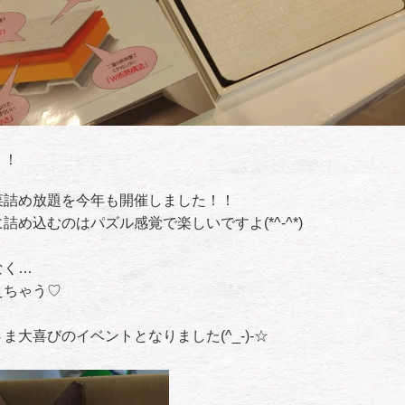
！！
菜詰め放題を今年も開催しました！！
め込むのはパズル感覚で楽しいですよ(*^-^*)
なく…
えちゃう♡
大喜びのイベントとなりました(^_-)-☆