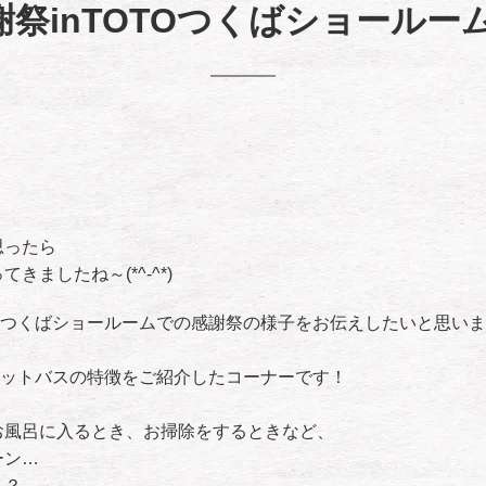
謝祭inTOTOつくばショールーム(
！
思ったら
きましたね～(*^-^*)
Oつくばショールームでの感謝祭の様子をお伝えしたいと思いま
ニットバスの特徴をご紹介したコーナーです！
お風呂に入るとき、お掃除をするときなど、
ーン…
？？