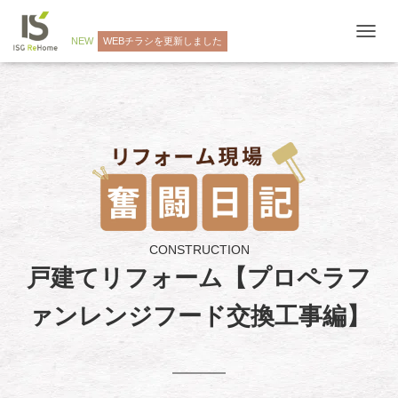
NEW
WEBチラシを更新しました
ナ
ビ
ゲ
ー
シ
ョ
ン
を
切
り
替
え
CONSTRUCTION
戸建てリフォーム【プロペラフ
ァンレンジフード交換工事編】