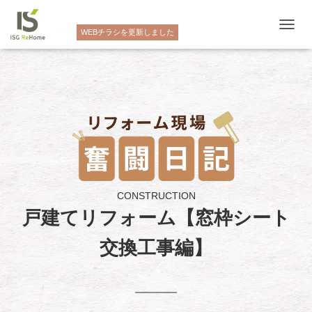
NEW
WEBチラシを更新しました
ナ
ビ
ゲ
ー
シ
ョ
ン
を
切
り
替
え
CONSTRUCTION
戸建てリフォーム【窓枠シート
交換工事編】