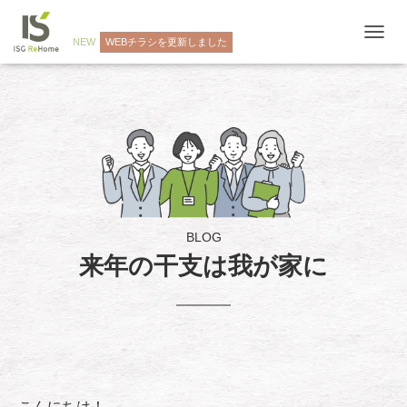
NEW
WEBチラシを更新しました
ナ
ビ
ゲ
ー
シ
ョ
ン
を
切
り
替
え
BLOG
来年の干支は我が家に
こんにちは！