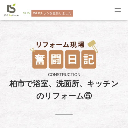
NEW
WEBチラシを更新しました
ナ
ビ
ゲ
ー
シ
ョ
ン
を
切
り
替
え
CONSTRUCTION
柏市で浴室、洗面所、キッチン
のリフォーム⑤