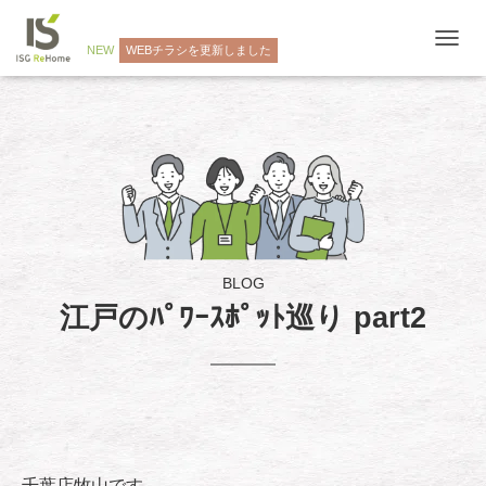
NEW
WEBチラシを更新しました
ナ
ビ
ゲ
ー
シ
ョ
ン
を
切
り
替
え
BLOG
江戸のﾊﾟﾜｰｽﾎﾟｯﾄ巡り part2
千葉店牧山です。