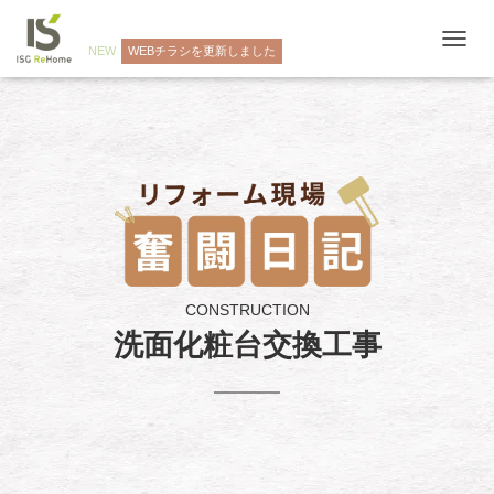
NEW
WEBチラシを更新しました
ナ
ビ
ゲ
ー
シ
ョ
ン
を
切
り
替
え
CONSTRUCTION
洗面化粧台交換工事