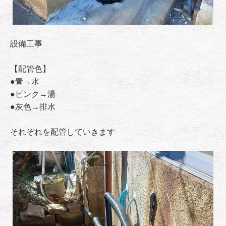
設備工事
【配管色】
●青→水
●ピンク→湯
●灰色→排水
それぞれを配管していきます