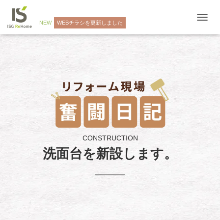
NEW
WEBチラシを更新しました
ナ
ビ
ゲ
ー
シ
ョ
ン
を
切
り
替
え
CONSTRUCTION
洗面台を新設します。