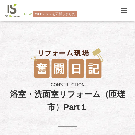
NEW
WEBチラシを更新しました
ナ
ビ
ゲ
ー
シ
ョ
ン
を
切
り
替
え
CONSTRUCTION
浴室・洗面室リフォーム（匝瑳
市）Part１