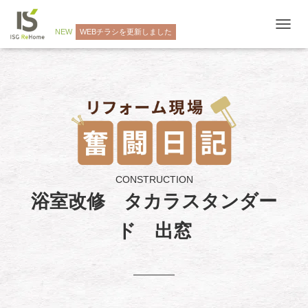
NEW
WEBチラシを更新しました
ナ
ビ
ゲ
ー
シ
ョ
ン
を
切
り
替
え
CONSTRUCTION
浴室改修 タカラスタンダー
ド 出窓