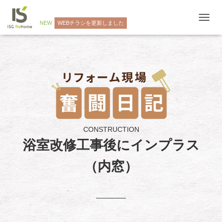
NEW
WEBチラシを更新しました
ナ
ビ
ゲ
ー
シ
ョ
ン
を
切
り
替
え
CONSTRUCTION
浴室改修工事後にインプラス
（内窓）