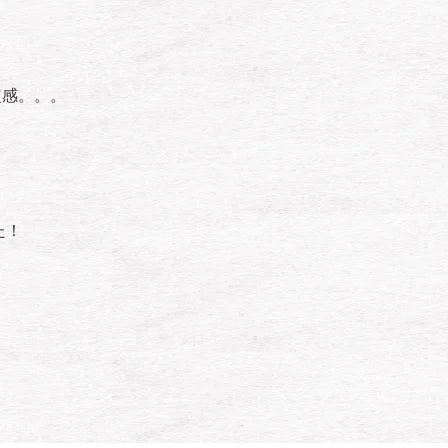
定感。。。
た！