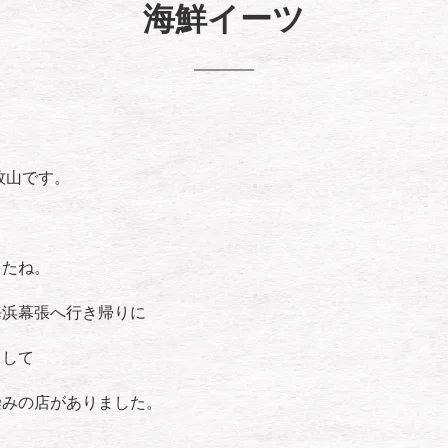
海鮮イーツ
牧山です。
したね。
海浜幕張へ行き帰りに
まして
染みの店がありました。