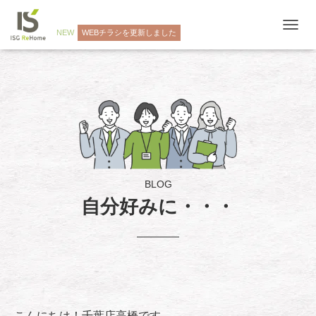
NEW
WEBチラシを更新しました
ナ
ビ
ゲ
ー
シ
ョ
ン
を
切
り
替
え
BLOG
自分好みに・・・
こんにちは！千葉店高橋です。