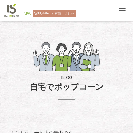
NEW
WEBチラシを更新しました
ナ
ビ
ゲ
ー
シ
ョ
ン
を
切
り
替
え
BLOG
自宅でポップコーン
こんにちは！千葉店の箭内です。