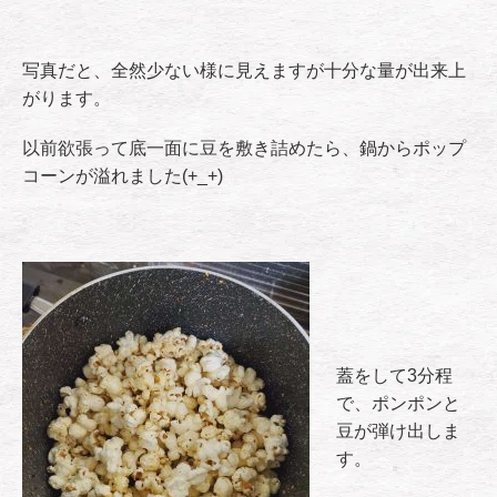
写真だと、全然少ない様に見えますが十分な量が出来上
がります。
以前欲張って底一面に豆を敷き詰めたら、鍋からポップ
コーンが溢れました(+_+)
蓋をして3分程
で、ポンポンと
豆が弾け出しま
す。