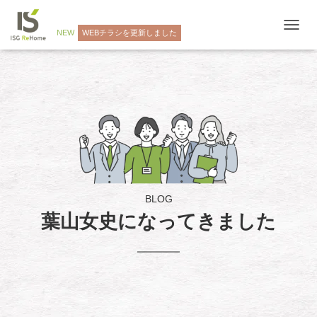
NEW
WEBチラシを更新しました
ナ
ビ
ゲ
ー
シ
ョ
ン
を
切
り
替
え
BLOG
葉山女史になってきました