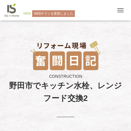
NEW
WEBチラシを更新しました
ナ
ビ
ゲ
ー
シ
ョ
ン
を
切
り
替
え
CONSTRUCTION
野田市でキッチン水栓、レンジ
フード交換2