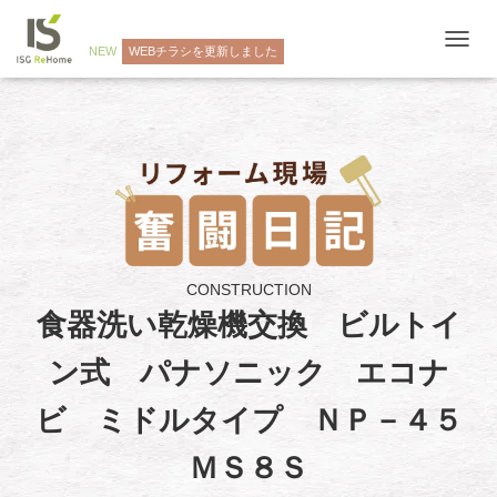
NEW
WEBチラシを更新しました
ナ
ビ
ゲ
ー
シ
ョ
ン
を
切
り
替
え
CONSTRUCTION
食器洗い乾燥機交換 ビルトイ
ン式 パナソニック エコナ
ビ ミドルタイプ ＮＰ－４５
ＭＳ８Ｓ