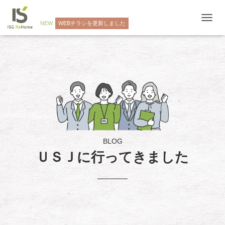
NEW
WEBチラシを更新しました
ナ
ビ
ゲ
ー
シ
ョ
ン
を
切
り
替
え
BLOG
ＵＳＪに行ってきました