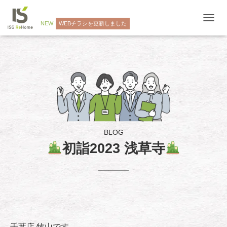
NEW
WEBチラシを更新しました
ナ
ビ
ゲ
ー
シ
ョ
ン
を
切
り
替
え
BLOG
初詣2023 浅草寺
千葉店 牧山です。