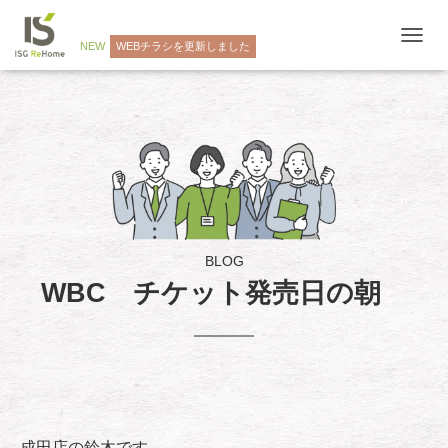
NEW
WEBチラシを更新しました
ナ
ビ
ゲ
ー
シ
ョ
ン
を
切
り
替
え
BLOG
WBC チケット発売日の朝
成田店の鈴木です。