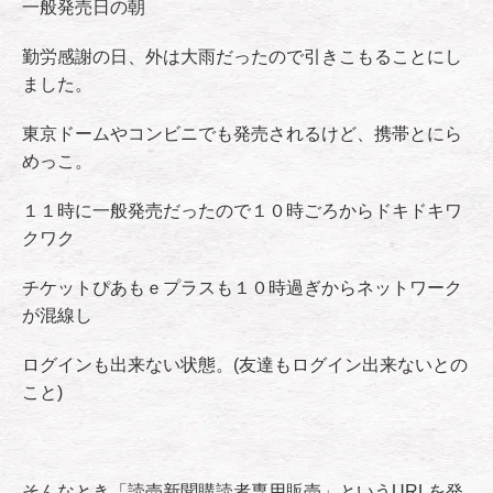
一般発売日の朝
勤労感謝の日、外は大雨だったので引きこもることにし
ました。
東京ドームやコンビニでも発売されるけど、携帯とにら
めっこ。
１１時に一般発売だったので１０時ごろからドキドキワ
クワク
チケットぴあもｅプラスも１０時過ぎからネットワーク
が混線し
ログインも出来ない状態。(友達もログイン出来ないとの
こと)
そんなとき「読売新聞購読者専用販売」というURLを発