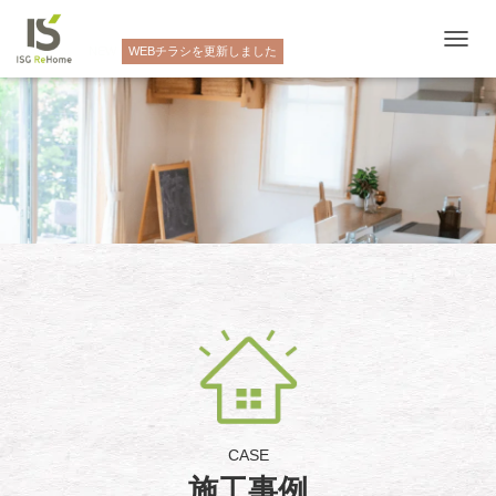
NEW
WEBチラシを更新しました
ナ
ビ
ゲ
ー
シ
ョ
ン
を
切
り
替
え
CASE
施工事例