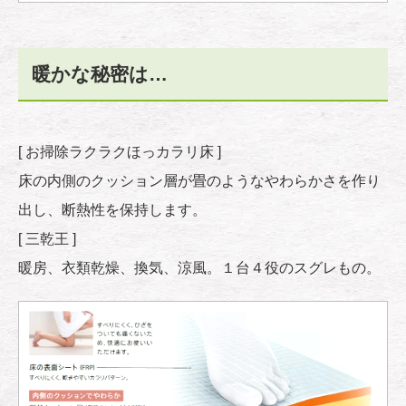
暖かな秘密は…
[ お掃除ラクラクほっカラリ床 ]
床の内側のクッション層が畳のようなやわらかさを作り
出し、断熱性を保持します。
[ 三乾王 ]
暖房、衣類乾燥、換気、涼風。１台４役のスグレもの。