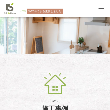
NEW
WEBチラシを更新しました
ナ
ビ
ゲ
ー
シ
ョ
ン
を
切
り
替
え
CASE
施工事例